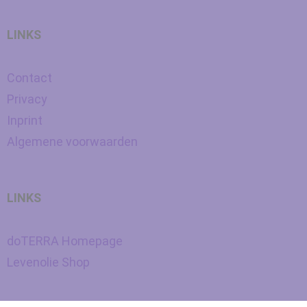
LINKS
Contact
Privacy
Inprint
Algemene voorwaarden
LINKS
doTERRA Homepage
Levenolie Shop