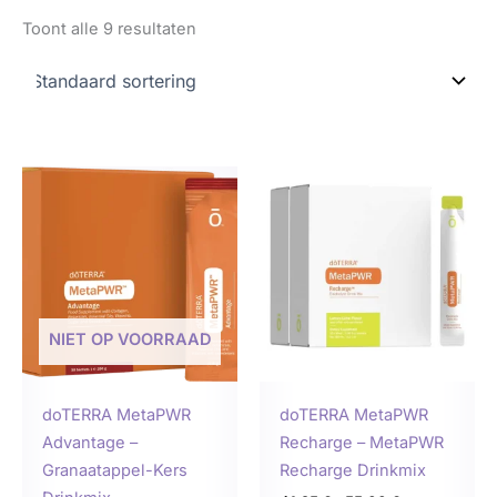
Toont alle 9 resultaten
Prijsklasse:
Prijsklasse:
Dit
Dit
96,25 €
41,25 €
product
produ
tot
tot
128,33 €
55,00 €
heeft
heeft
meerdere
meer
variaties.
variat
Deze
Deze
NIET OP VOORRAAD
optie
optie
kan
kan
gekozen
geko
doTERRA MetaPWR
doTERRA MetaPWR
worden
word
Advantage –
Recharge – MetaPWR
op
op
Granaatappel-Kers
Recharge Drinkmix
de
de