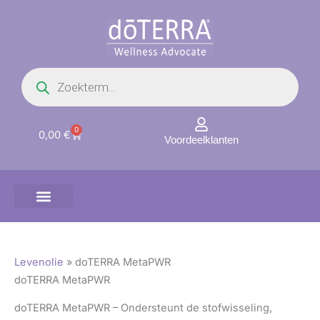
Ga
naar
de
inhoud
Producten
zoeken
0
Winkelwagen
0,00
€
Voordeelklanten
Levenolie
»
doTERRA MetaPWR
doTERRA MetaPWR
doTERRA MetaPWR – Ondersteunt de stofwisseling,