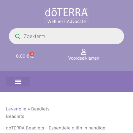
Ga
naar
de
inhoud
Producten
zoeken
0
Winkelwagen
0,00
€
Voordeelklanten
Levenolie
»
Beadlets
Beadlets
doTERRA Beadlets – Essentiële oliën in handige