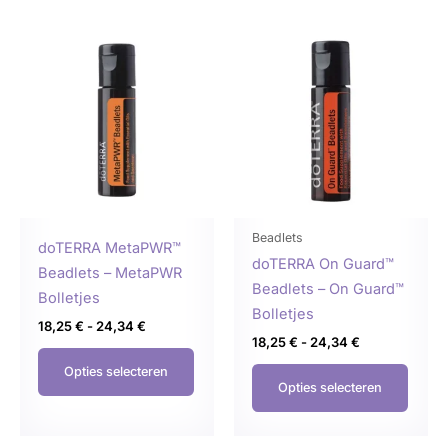
Prijsklasse:
Prijsklasse:
Dit
Dit
18,25 €
18,25 €
product
produ
tot
tot
24,34 €
24,34 €
heeft
heeft
meerdere
meer
variaties.
variat
Deze
Deze
optie
optie
kan
kan
gekozen
geko
Beadlets
doTERRA MetaPWR™
worden
word
doTERRA On Guard™
Beadlets – MetaPWR
op
op
Beadlets – On Guard™
Bolletjes
de
de
Bolletjes
18,25
€
-
24,34
€
productpagina
produ
18,25
€
-
24,34
€
Opties selecteren
Opties selecteren