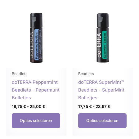
Prijsklasse:
Prijsklasse:
Dit
Dit
18,75 €
17,75 €
product
produ
tot
tot
25,00 €
23,67 €
heeft
heeft
meerdere
meer
variaties.
variat
Deze
Deze
optie
optie
kan
kan
gekozen
geko
Beadlets
Beadlets
worden
word
doTERRA Peppermint
doTERRA SuperMint™
op
op
Beadlets – Pepermunt
Beadlets – SuperMint
de
de
Bolletjes
Bolletjes
productpagina
produ
18,75
€
-
25,00
€
17,75
€
-
23,67
€
Opties selecteren
Opties selecteren